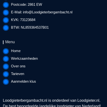
Postcode: 2861 EW
E-Mail:
info@Loodgieterbergambacht.nl
KVK: 73123684
BTW: NL859364537B01
Menu
Home
Werkzaamheden
Over ons
Tarieven
Aanmelden klus
Loodgieterbergambacht.nl is onderdeel van
Loodgieter.nl
.
De best beoordeelde landelijke loodgieter van Nederland!