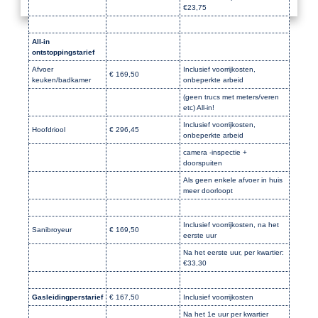
€23,75
All-in
ontstoppingstarief
Afvoer
Inclusief voorrijkosten,
€ 169,50
keuken/badkamer
onbeperkte arbeid
(geen trucs met meters/veren
etc) All-in!
Inclusief voorrijkosten,
Hoofdriool
€ 296,45
onbeperkte arbeid
camera -inspectie +
doorspuiten
Als geen enkele afvoer in huis
meer doorloopt
Inclusief voorrijkosten, na het
Sanibroyeur
€ 169,50
eerste uur
Na het eerste uur, per kwartier:
€33,30
Gasleidingperstarief
€ 167,50
Inclusief voorrijkosten
Na het 1e uur per kwartier