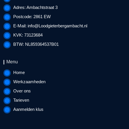
Adres: Ambachtstraat 3
Postcode: 2861 EW
E-Mail:
info@Loodgieterbergambacht.nl
KVK: 73123684
BTW: NL859364537B01
Menu
Home
Werkzaamheden
Over ons
Tarieven
Aanmelden klus