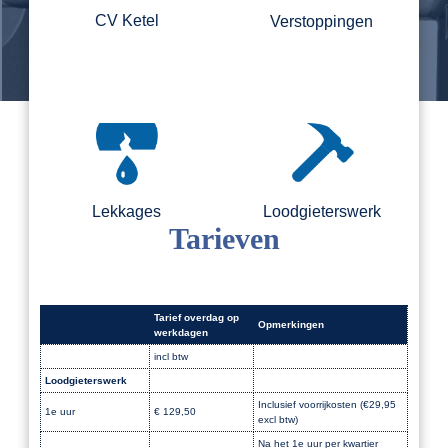
CV Ketel
Verstoppingen
Lekkages
Loodgieterswerk
Tarieven
Tarief overdag op
Opmerkingen
werkdagen
incl btw
Loodgieterswerk
Dak
Inclusief voorrijkosten (€29,95
1e uur
€ 129,50
excl btw)
Na het 1e uur per kwartier