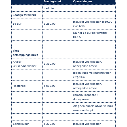
Zondagtarief
Opmerkingen
incl btw
Loodgieterswerk
Inclusief voorrijkosten (€59,90
1e uur
€ 259,00
excl btw)
Na het 1e uur per kwartier
€47,50
Vast
ontstoppingstarief
Afvoer
Inclusief voorrijkosten,
€ 339,00
keuken/badkamer
onbeperkte arbeid
(geen trucs met meters/veren
etc) All-in!
Inclusief voorrijkosten,
Hoofdriool
€ 592,90
onbeperkte arbeid
camera -inspectie +
doorspuiten
Als geen enkele afvoer in huis
meer doorloopt
Sanibroyeur
€ 339,00
Inclusief voorrijkosten