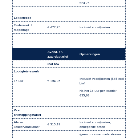
€23,75
Lekdetectie
Onderzoek +
€ 477,95
Inclusief voorrijkosten
rapportage
Avond- en
Opmerkingen
zaterdagtarief
incl btw
Loodgieterswerk
Inclusief voorrijkosten (€45 excl
1e uur
€ 194,25
btw)
Na het 1e uur per kwartier
€35,63
Vast
ontstoppingstarief
Afvoer
Inclusief voorrijkosten,
€ 315,19
keuken/badkamer
onbeperkte arbeid
(geen trucs met meters/veren