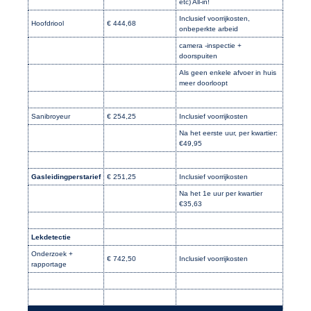
etc) All-in!
Inclusief voorrijkosten,
Hoofdriool
€ 444,68
onbeperkte arbeid
camera -inspectie +
doorspuiten
Als geen enkele afvoer in huis
meer doorloopt
Sanibroyeur
€ 254,25
Inclusief voorrijkosten
Na het eerste uur, per kwartier:
€49,95
Gasleidingperstarief
€ 251,25
Inclusief voorrijkosten
Na het 1e uur per kwartier
€35,63
Lekdetectie
Onderzoek +
€ 742,50
Inclusief voorrijkosten
rapportage