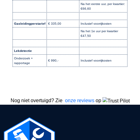
Na het eerste uur, per kwartier:
€66,60
Gasleidingperstarief
€ 335,00
Inclusief voorrijkosten
Na het 1e uur per kwartier
€47,50
Lekdetectie
Onderzoek +
€ 990,-
Inclusief voorrijkosten
rapportage
Nog niet overtuigd? Zie
onze reviews
op